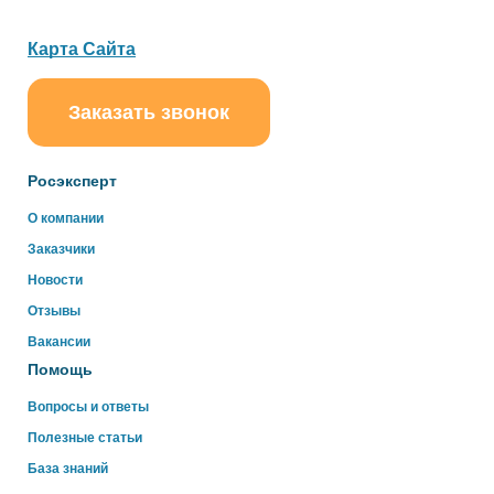
Карта Сайта
Заказать звонок
ChatApp
online
Росэксперт
Здравствуйте!
О компании
Свяжитесь с нами через WhatsApp нажав на кнопку
Заказчики
ниже
Новости
Отзывы
WhatsApp
Вакансии
Помощь
Вопросы и ответы
Полезные статьи
База знаний