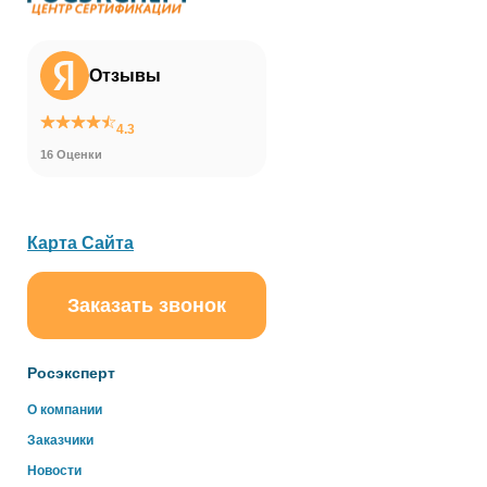
Отзывы
4.3
16 Оценки
Карта Сайта
Заказать звонок
ChatApp
online
Росэксперт
Здравствуйте!
О компании
Свяжитесь с нами через WhatsApp нажав на кнопку
Заказчики
ниже
Новости