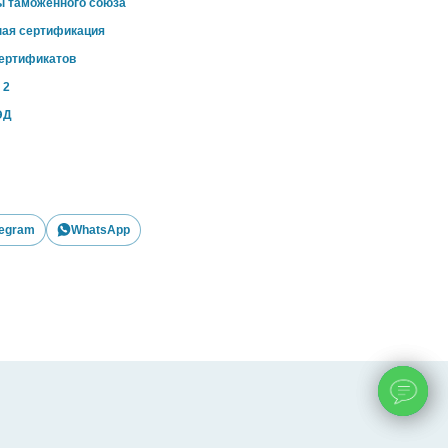
ы таможенного союза
ная сертификация
сертификатов
 2
ЭД
legram
WhatsApp