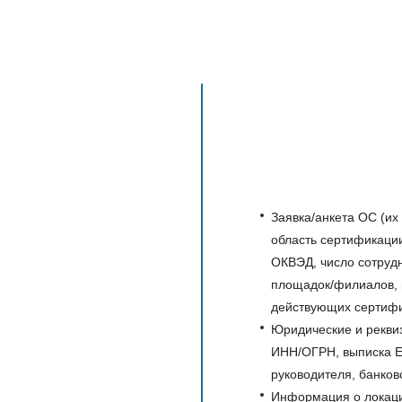
Заявка/анкета ОС (их
область сертификации
ОКВЭД, число сотрудн
площадок/филиалов, 
действующих сертифи
Юридические и реквиз
ИНН/ОГРН, выписка Е
руководителя, банков
Информация о локаци