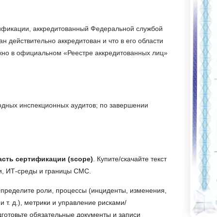
тификации, аккредитованный Федеральной службой
ан действительно аккредитован и что в его области
жно в официальном «Реестре аккредитованных лиц»
годных инспекционных аудитов; по завершении
асть сертификации (scope)
. Купите/скачайте текст
и, ИТ-среды и границы СМС.
Определите роли, процессы (инциденты, изменения,
 т. д.), метрики и управление рисками/
дготовьте обязательные документы и записи