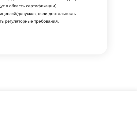
дут в область сертификации).
цензий/допусков, если деятельность
ть регуляторные требования.
е