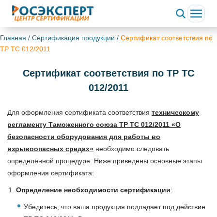
ChatApp
online
Главная
/
Сертификация продукции
/
Сертификат соответствия по
ТР ТС 012/2011
Здравствуйте!
Сертификат соответствия по ТР ТС
Свяжитесь с нами через WhatsApp нажав на кнопку
ниже
012/2011
WhatsApp
Для оформления сертификата соответствия
техническому
регламенту Таможенного союза ТР ТС 012/2011 «О
безопасности оборудования для работы во
взрывоопасных средах»
необходимо следовать
определённой процедуре. Ниже приведены основные этапы
оформления сертификата:
Определение необходимости сертификации
:
Убедитесь, что ваша продукция подпадает под действие