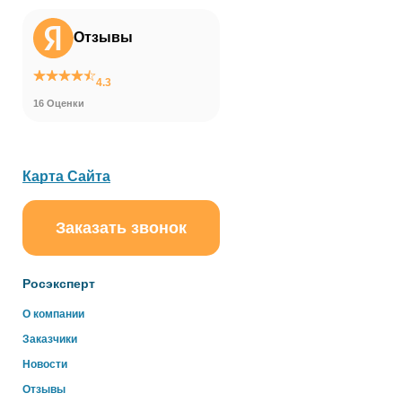
Отзывы
4.3
16 Оценки
Карта Сайта
Заказать звонок
ChatApp
online
Росэксперт
Здравствуйте!
О компании
Свяжитесь с нами через WhatsApp нажав на кнопку
Заказчики
ниже
Новости
Отзывы