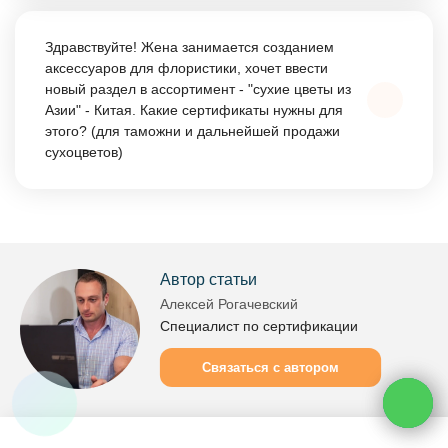
Так как после регистрации декларации в реестре
Росаккредитации внести в нее правки или продлить
Здравствуйте! Жена занимается созданием
срок действия невозможно, то вам необходимо
аксессуаров для флористики, хочет ввести
новый раздел в ассортимент - "сухие цветы из
сразу определиться на какой именно срок вы хотите
Азии" - Китая. Какие сертификаты нужны для
оформлять документ.
этого? (для таможни и дальнейшей продажи
сухоцветов)
Указанной продукции не подлежит обязательной
сертификации, в данном случае можете оформить у
нас
отказанное письмо
(для предъявления на
Автор статьи
таможне) или
добровольный сертификат
для ваших
Алексей Рогачевский
клиентов.
Специалист по сертификации
Связаться с автором
ChatApp