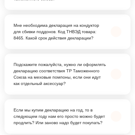
ChatApp
Для импорта косметической продукции на
online
территорию таможенного союза, необходимо
Мне необходима декларация на кондуктор
оформить декларацию о соответствии требования
для сбивки поддонов. Код ТНВЭД товара:
Здравствуйте!
8465. Какой срок действия декларации?
техническому регламенту таможенного союза (о
Свяжитесь с нами через WhatsApp нажав на кнопку
безопасности косметических средств ТР ТС
ниже
009/2011).
На ваше оборудование необходимо оформить
декларацию о соответствии техническому
Подскажите пожалуйста, нужно ли оформлять
WhatsApp
регламенту таможенного союза, сроком на 3 года.
декларацию соответствия ТР Таможенного
Союза на меховые помпоны, если они идут
как отдельный аксессуар?
Ваша продукция попадает под действие ТР ТС «О
безопасности продукции легкой промышленности».
Если мы купим декларацию на год, то в
Поэтому Вам надо оформлять декларацию ТР ТС о
следующем году нам его просто можно будет
продлить? Или заново надо будет покупать?
безопасности легкой промышленности.