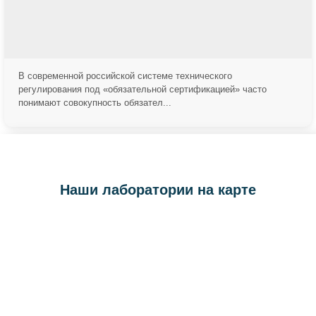
ChatApp
online
В современной российской системе технического
Здравствуйте!
регулирования под «обязательной сертификацией» часто
понимают совокупность обязател...
Свяжитесь с нами через WhatsApp нажав на кнопку
ниже
WhatsApp
Наши лаборатории на карте