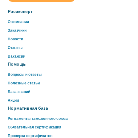
online
Росэксперт
Здравствуйте!
О компании
Свяжитесь с нами через WhatsApp нажав на кнопку
Заказчики
ниже
Новости
Отзывы
WhatsApp
Вакансии
Помощь
Вопросы и ответы
Полезные статьи
База знаний
Акции
Нормативная база
Регламенты таможенного союза
Обязательная сертификация
Проверка сертификатов