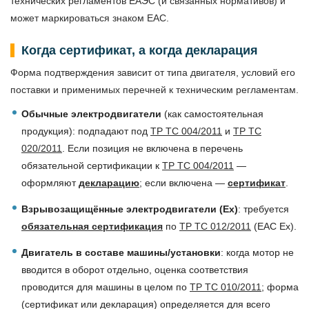
технических регламентов ЕАЭС (и связанных нормативов) и
может маркироваться знаком ЕАС.
Когда сертификат, а когда декларация
Форма подтверждения зависит от типа двигателя, условий его
поставки и применимых перечней к техническим регламентам.
Обычные электродвигатели
(как самостоятельная
продукция): подпадают под
ТР ТС 004/2011
и
ТР ТС
020/2011
. Если позиция не включена в перечень
обязательной сертификации к
ТР ТС 004/2011
—
оформляют
декларацию
; если включена —
сертификат
.
Взрывозащищённые электродвигатели (Ex)
: требуется
обязательная
сертификация
по
ТР ТС 012/2011
(EAC Ex).
Двигатель в составе машины/установки
: когда мотор не
вводится в оборот отдельно, оценка соответствия
проводится для машины в целом по
ТР ТС 010/2011
; форма
(сертификат или декларация) определяется для всего