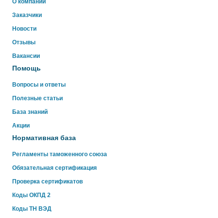
Здравствуйте!
О компании
Свяжитесь с нами через WhatsApp нажав на кнопку
Заказчики
ниже
Новости
Отзывы
WhatsApp
Вакансии
Помощь
Вопросы и ответы
Полезные статьи
База знаний
Акции
Нормативная база
Регламенты таможенного союза
Обязательная сертификация
Проверка сертификатов
Коды ОКПД 2
Коды ТН ВЭД