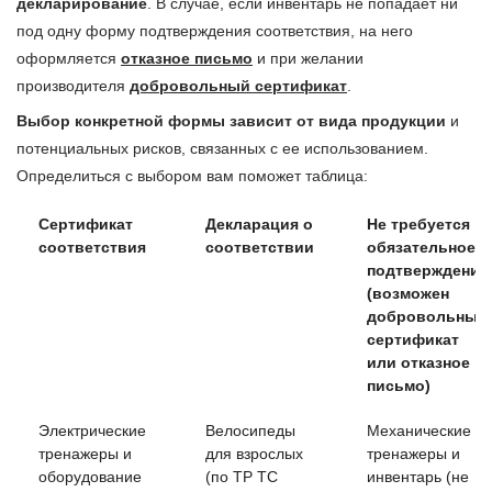
декларирование
. В случае, если инвентарь не попадает ни
под одну форму подтверждения соответствия, на него
оформляется
отказное письмо
и при желании
производителя
добровольный сертификат
.
Выбор конкретной формы зависит от вида продукции
и
потенциальных рисков, связанных с ее использованием.
Определиться с выбором вам поможет таблица:
Сертификат
Декларация о
Не требуется
соответствия
соответствии
обязательное
подтверждение
(возможен
добровольный
сертификат
или отказное
письмо)
Сертификат
Декларация о
Не требуется
Электрические
Велосипеды
Механические
соответствия
соответствии
обязательное
тренажеры и
для взрослых
тренажеры и
подтверждение
оборудование
(по ТР ТС
инвентарь (не
(возможен