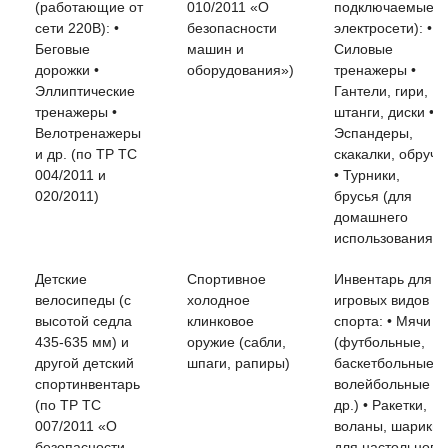
(работающие от
010/2011 «О
подключаемые к
добровольный
сети 220В): •
безопасности
электросети): •
сертификат
Беговые
машин и
Силовые
или отказное
дорожки •
оборудования»)
тренажеры •
письмо)
Эллиптические
Гантели, гири,
тренажеры •
штанги, диски •
Велотренажеры
Эспандеры,
и др. (по ТР ТС
скакалки, обручи
004/2011 и
• Турники,
020/2011)
брусья (для
домашнего
использования)
Детские
Спортивное
Инвентарь для
велосипеды (с
холодное
игровых видов
высотой седла
клинковое
спорта: • Мячи
435-635 мм) и
оружие (сабли,
(футбольные,
другой детский
шпаги, рапиры)
баскетбольные,
спортинвентарь
волейбольные и
(по ТР ТС
др.) • Ракетки,
007/2011 «О
воланы, шарики
безопасности
для настольного