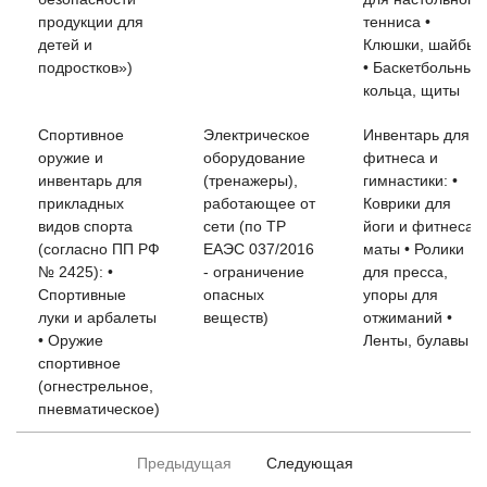
продукции для
тенниса •
детей и
Клюшки, шайбы
подростков»)
• Баскетбольные
кольца, щиты
Спортивное
Электрическое
Инвентарь для
оружие и
оборудование
фитнеса и
инвентарь для
(тренажеры),
гимнастики: •
прикладных
работающее от
Коврики для
видов спорта
сети (по ТР
йоги и фитнеса,
(согласно ПП РФ
ЕАЭС 037/2016
маты • Ролики
№ 2425): •
- ограничение
для пресса,
Спортивные
опасных
упоры для
луки и арбалеты
веществ)
отжиманий •
• Оружие
Ленты, булавы
спортивное
(огнестрельное,
пневматическое)
Предыдущая
Следующая