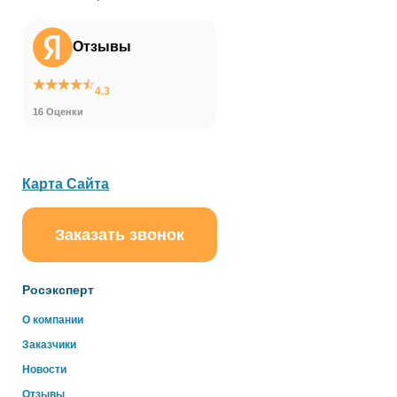
Отзывы
4.3
16 Оценки
Карта Сайта
Заказать звонок
ChatApp
online
Росэксперт
Здравствуйте!
О компании
Свяжитесь с нами через WhatsApp нажав на кнопку
Заказчики
ниже
Новости
Отзывы