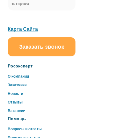
16 Оценки
Карта Сайта
Заказать звонок
ChatApp
online
Росэксперт
Здравствуйте!
О компании
Свяжитесь с нами через WhatsApp нажав на кнопку
Заказчики
ниже
Новости
Отзывы
WhatsApp
Вакансии
Помощь
Вопросы и ответы
Полезные статьи