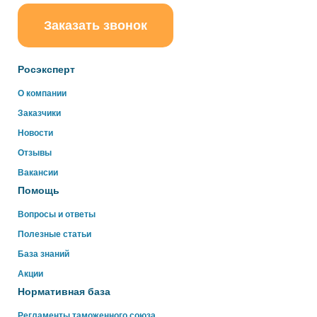
Заказать звонок
ChatApp
online
Росэксперт
Здравствуйте!
О компании
Свяжитесь с нами через WhatsApp нажав на кнопку
Заказчики
ниже
Новости
Отзывы
WhatsApp
Вакансии
Помощь
Вопросы и ответы
Полезные статьи
База знаний
Акции
Нормативная база
Регламенты таможенного союза