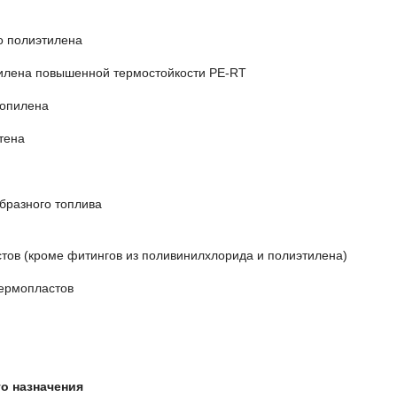
о полиэтилена
илена повышенной термостойкости PE-RT
ропилена
тена
бразного топлива
тов (кроме фитингов из поливинилхлорида и полиэтилена)
термопластов
о назначения