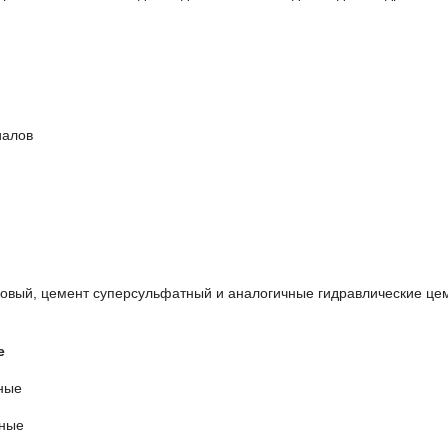
иалов
ковый, цемент суперсульфатный и аналогичные гидравлические це
е
нные
ьные