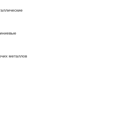
таллические
миниевые
очих металлов