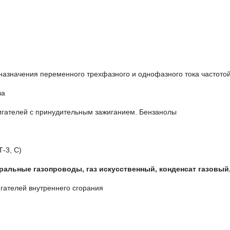
 назначения переменного трехфазного и однофазного тока частотой
ва
игателей с принудительным зажиганием. Бензанолы
-3, С)
альные газопроводы, газ искусственный, конденсат газовый,
гателей внутреннего сгорания