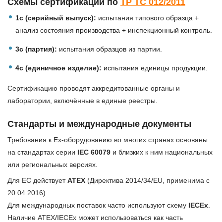
Схемы сертификации по
ТР ТС 012/2011
1с (серийный выпуск):
испытания типового образца +
анализ состояния производства + инспекционный контроль.
3с (партия):
испытания образцов из партии.
4с (единичное изделие):
испытания единицы продукции.
Сертификацию проводят аккредитованные органы и
лаборатории, включённые в единые реестры.
Стандарты и международные документы
Требования к Ex-оборудованию во многих странах основаны
на стандартах серии
IEC 60079
и близких к ним национальных
или региональных версиях.
Для ЕС действует
ATEX
(Директива 2014/34/EU, применима с
20.04.2016).
Для международных поставок часто используют схему
IECEx
.
Наличие ATEX/IECEx может использоваться как часть