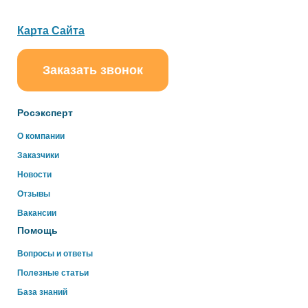
Карта Сайта
Заказать звонок
ChatApp
online
Росэксперт
Здравствуйте!
О компании
Свяжитесь с нами через WhatsApp нажав на кнопку
Заказчики
ниже
Новости
Отзывы
WhatsApp
Вакансии
Помощь
Вопросы и ответы
Полезные статьи
База знаний