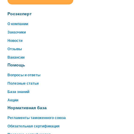
online
Росэксперт
О компании
Здравствуйте!
Заказчики
Свяжитесь с нами через WhatsApp нажав на кнопку
ниже
Новости
Отзывы
WhatsApp
Вакансии
Помощь
Вопросы и ответы
Полезные статьи
База знаний
Акции
Нормативная база
Регламенты таможенного союза
Обязательная сертификация