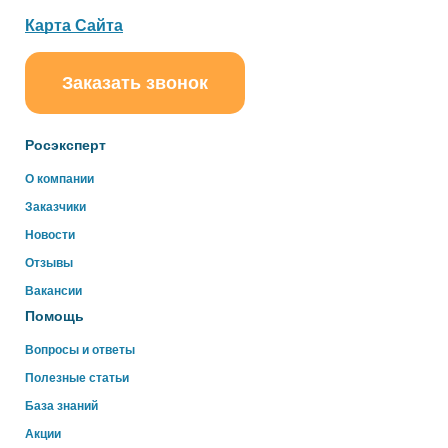
Карта Сайта
Заказать звонок
ChatApp
online
Росэксперт
Здравствуйте!
О компании
Свяжитесь с нами через WhatsApp нажав на кнопку
Заказчики
ниже
Новости
Отзывы
WhatsApp
Вакансии
Помощь
Вопросы и ответы
Полезные статьи
База знаний
Акции