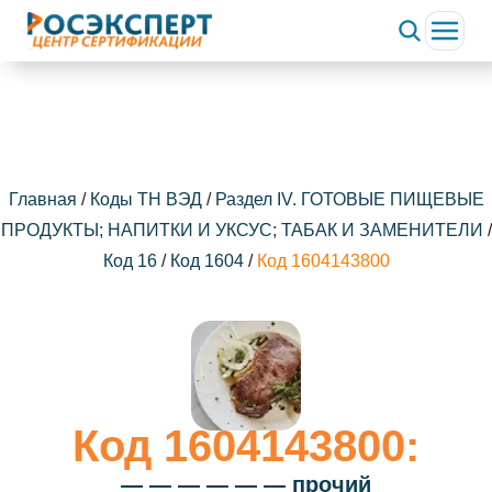
ChatApp
online
Здравствуйте!
Свяжитесь с нами через WhatsApp нажав на кнопку
ниже
Главная
/
Коды ТН ВЭД
/
Раздел IV. ГОТОВЫЕ ПИЩЕВЫЕ
ПРОДУКТЫ; НАПИТКИ И УКСУС; ТАБАК И ЗАМЕНИТЕЛИ
/
WhatsApp
Код 16
/
Код 1604
/
Код 1604143800
Код 1604143800:
— — — — — — прочий