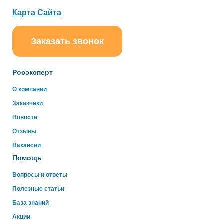
Карта Сайта
Заказать звонок
ChatApp
online
Росэксперт
Здравствуйте!
О компании
Свяжитесь с нами через WhatsApp нажав на кнопку
Заказчики
ниже
Новости
Отзывы
WhatsApp
Вакансии
Помощь
Вопросы и ответы
Полезные статьи
База знаний
Акции