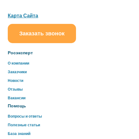
Карта Сайта
Заказать звонок
ChatApp
online
Росэксперт
Здравствуйте!
О компании
Свяжитесь с нами через WhatsApp нажав на кнопку
Заказчики
ниже
Новости
Отзывы
WhatsApp
Вакансии
Помощь
Вопросы и ответы
Полезные статьи
База знаний