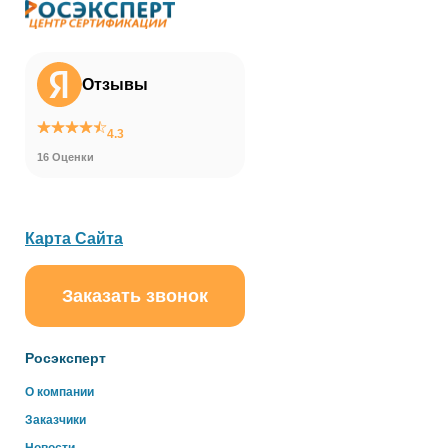
Отзывы
4.3
16 Оценки
Карта Сайта
Заказать звонок
ChatApp
online
Росэксперт
Здравствуйте!
О компании
Свяжитесь с нами через WhatsApp нажав на кнопку
Заказчики
ниже