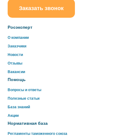
Заказать звонок
ChatApp
online
Росэксперт
Здравствуйте!
О компании
Свяжитесь с нами через WhatsApp нажав на кнопку
Заказчики
ниже
Новости
Отзывы
WhatsApp
Вакансии
Помощь
Вопросы и ответы
Полезные статьи
База знаний
Акции
Нормативная база
Регламенты таможенного союза