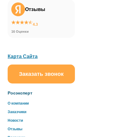
Отзывы
4.3
16 Оценки
Карта Сайта
Заказать звонок
ChatApp
online
Росэксперт
Здравствуйте!
О компании
Свяжитесь с нами через WhatsApp нажав на кнопку
Заказчики
ниже
Новости
Отзывы
WhatsApp