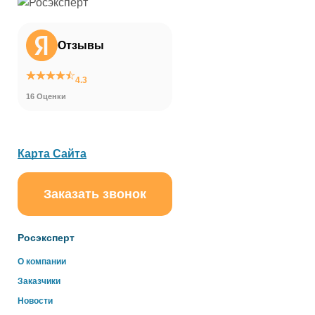
Отзывы
4.3
16 Оценки
Карта Сайта
Заказать звонок
ChatApp
online
Росэксперт
Здравствуйте!
О компании
Свяжитесь с нами через WhatsApp нажав на кнопку
Заказчики
ниже
Новости