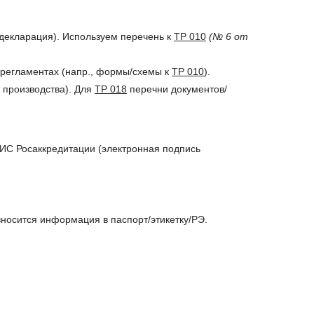
декларация). Используем перечень к
ТР 010
(№ 6 от
 регламентах (напр., формы/схемы к
ТР 010
).
 производства). Для
ТР 018
перечни документов/
ИС Росаккредитации (электронная подпись
носится информация в паспорт/этикетку/РЭ.