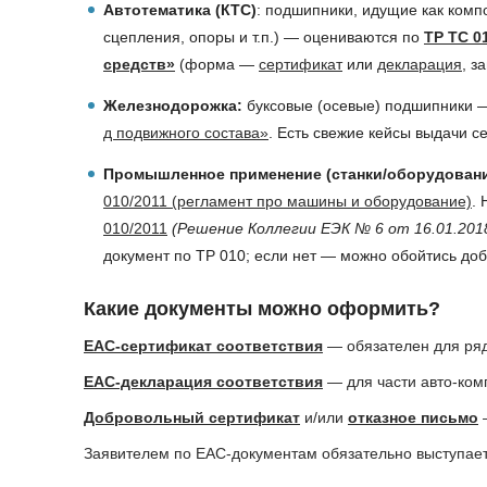
Автотематика (КТС)
: подшипники, идущие как ком
сцепления, опоры и т.п.) — оцениваются по
ТР ТС 0
средств»
(форма —
сертификат
или
декларация
, з
Железнодорожка:
буксовые (осевые) подшипники —
д подвижного состава»
. Есть свежие кейсы выдачи 
Промышленное применение (станки/оборудовани
010/2011 (регламент про машины и оборудование)
.
010/2011
(Решение Коллегии ЕЭК № 6 от 16.01.201
документ по ТР 010; если нет — можно обойтись д
Какие документы можно оформить?
ЕАС-сертификат соответствия
— обязателен для ря
ЕАС-декларация соответствия
— для части авто-ком
Добровольный сертификат
и/или
отказное письмо
—
Заявителем по ЕАС-документам обязательно выступае