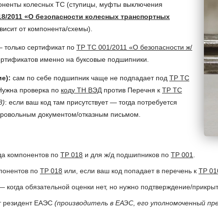
поненты колесных ТС (ступицы, муфты выключения
18/2011 «О безопасности колесных транспортных
ависит от компонента/схемы).
 только сертификат по
ТР ТС 001/2011 «О безопасности ж/
сертификатов именно на буксовые подшипники.
е):
сам по себе подшипник чаще не подпадает под
ТР ТС
 Нужна проверка по
коду ТН ВЭД
против Перечня к
ТР ТС
8)
: если ваш код там присутствует — тогда потребуется
обровольным документом/отказным письмом.
да компонентов по
ТР 018
и для ж/д подшипников по
ТР 001
.
понентов по
ТР 018
или, если ваш код попадает в перечень к
ТР 01
 когда обязательной оценки нет, но нужно подтверждение/прикры
т резидент ЕАЭС
(производитель в ЕАЭС, его уполномоченный п