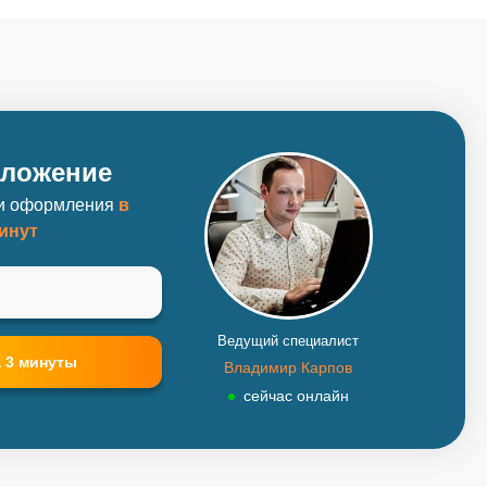
дложение
ки оформления
в
минут
Ведущий специалист
Владимир Карпов
сейчас онлайн