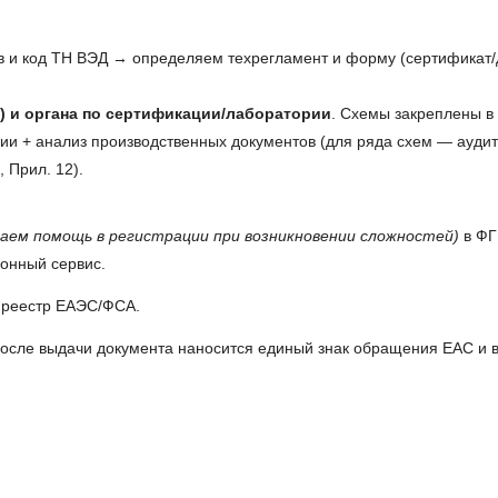
 и код ТН ВЭД → определяем техрегламент и форму (сертификат/
) и органа по сертификации/лаборатории
. Схемы закреплены в
ии + анализ производственных документов (для ряда схем — аудит
 Прил. 12).
аем помощь в регистрации при возникновении сложностей)
в ФГ
ронный сервис.
 реестр ЕАЭС/ФСА.
осле выдачи документа наносится единый знак обращения ЕАС и в