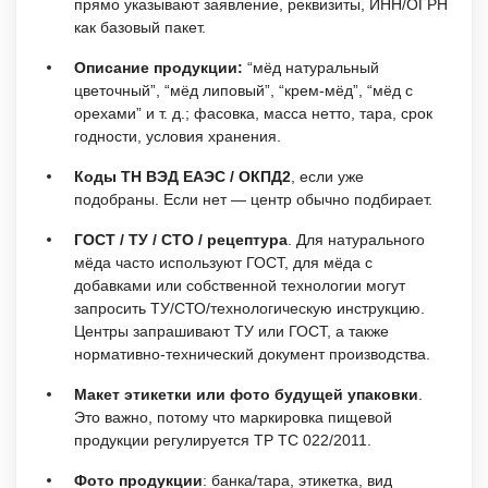
прямо указывают заявление, реквизиты, ИНН/ОГРН
как базовый пакет.
Описание продукции:
“мёд натуральный
цветочный”, “мёд липовый”, “крем-мёд”, “мёд с
орехами” и т. д.; фасовка, масса нетто, тара, срок
годности, условия хранения.
Коды ТН ВЭД ЕАЭС / ОКПД2
, если уже
подобраны. Если нет — центр обычно подбирает.
ГОСТ / ТУ / СТО / рецептура
. Для натурального
мёда часто используют ГОСТ, для мёда с
добавками или собственной технологии могут
запросить ТУ/СТО/технологическую инструкцию.
Центры запрашивают ТУ или ГОСТ, а также
нормативно-технический документ производства.
Макет этикетки или фото будущей упаковки
.
Это важно, потому что маркировка пищевой
продукции регулируется ТР ТС 022/2011.
Фото продукции
: банка/тара, этикетка, вид