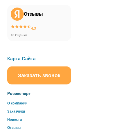
Отзывы
4.3
16 Оценки
Карта Сайта
Заказать звонок
ChatApp
online
Росэксперт
Здравствуйте!
О компании
Свяжитесь с нами через WhatsApp нажав на кнопку
Заказчики
ниже
Новости
Отзывы