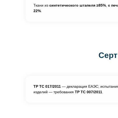
Ткани из
синтетического штапеля ≥85%
,
с пе
22%
.
Серт
ТР ТС 017/2011
— декларация ЕАЭС; испытания с
изделий — требования
ТР ТС 007/2011
.