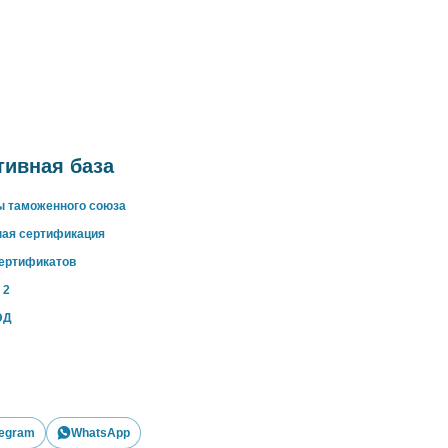
ивная база
ы таможенного союза
ная сертификация
сертификатов
 2
ЭД
legram
WhatsApp