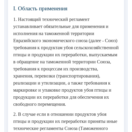
продукции из мяса птицы
I. Область применения
XII. Требования к маркировке продуктов убоя птицы и
продукции из мяса птицы
1. Настоящий технический регламент
устанавливает обязательные для применения и
XIII. Обеспечение соответствия продуктов убоя птицы
исполнения на таможенной территории
и продукции из мяса птицы требованиям
безопасности
Евразийского экономического союза (далее - Союз)
требования к продуктам убоя сельскохозяйственной
XIV. Оценка соответствия продуктов убоя птицы и
птицы и продукции их переработки, выпускаемым
продукции из мяса птицы
в обращение на таможенной территории Союза,
XV. Маркировка единым знаком обращения
требования к процессам их производства,
продукции на рынке Союза
хранения, перевозки (транспортирования),
XVI. Государственный контроль (надзор) за
реализации и утилизации, а также требования к
соблюдением требований технического регламента
маркировке и упаковке продуктов убоя птицы и
продукции их переработки для обеспечения их
Приложение N 1
свободного перемещения.
Приложение N 2
2. В случае если в отношении продуктов убоя
Приложение N 3
птицы и продукции их переработки приняты иные
технические регламенты Союза (Таможенного