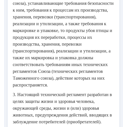
Таблица 1
союза), устанавливающие требования безопасности
к ним, требования к процессам их производства,
Таблица 2
хранения, перевозки (транспортирования),
Таблица 3
реализации и утилизации, а также требования к
маркировке и упаковке, то продукты убоя птицы и
Приложение N 4
продукция их переработки, процессы их
Приложение N 5
производства, хранения, перевозки
(транспортирования), реализации и утилизации, а
Приложение N 6
также их маркировка и упаковка должны
соответствовать требованиям иных технических
Приложение N 7
регламентов Союза (технических регламентов
Таблица 1
Таможенного союза), действие которых на них
распространяется.
Таблица 2
3. Настоящий технический регламент разработан в
Таблица 3
целях защиты жизни и здоровья человека,
Таблица 4
окружающей среды, жизни и (или) здоровья
животных, предупреждения действий, вводящих в
Таблица 5
заблуждение потребителей (приобретателей).