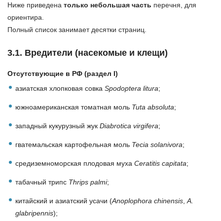
Ниже приведена
только небольшая часть
перечня, для
ориентира.
Полный список занимает десятки страниц.
3.1. Вредители (насекомые и клещи)
Отсутствующие в РФ (раздел I)
азиатская хлопковая совка
Spodoptera litura
;
южноамериканская томатная моль
Tuta absoluta
;
западный кукурузный жук
Diabrotica virgifera
;
гватемальская картофельная моль
Tecia solanivora
;
средиземноморская плодовая муха
Ceratitis capitata
;
табачный трипс
Thrips palmi
;
китайский и азиатский усачи (
Anoplophora chinensis
,
A.
glabripennis
);