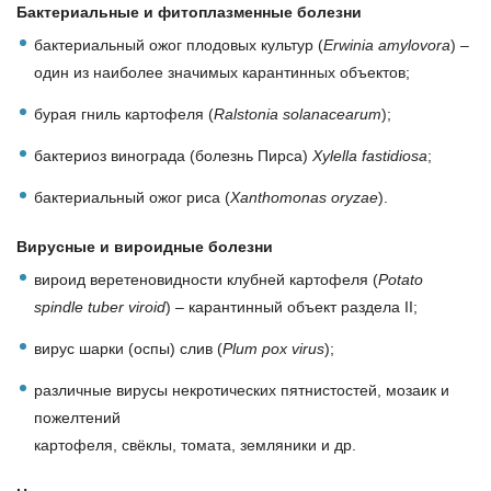
Бактериальные и фитоплазменные болезни
бактериальный ожог плодовых культур (
Erwinia amylovora
) –
один из наиболее значимых карантинных объектов;
бурaя гниль картофеля (
Ralstonia solanacearum
);
бактериоз винограда (болезнь Пирса)
Xylella fastidiosa
;
бактериальный ожог риса (
Xanthomonas oryzae
).
Вирусные и вироидные болезни
вироид веретеновидности клубней картофеля (
Potato
spindle tuber viroid
) – карантинный объект раздела II;
вирус шарки (оспы) слив (
Plum pox virus
);
различные вирусы некротических пятнистостей, мозаик и
пожелтений
картофеля, свёклы, томата, земляники и др.