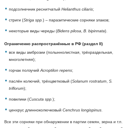
подсолнечник реснитчатый
Helianthus ciliaris
;
стриги (
Striga spp.
) – паразитические сорняки злаков;
некоторые виды череды (
Bidens pilosa
,
B. bipinnata
).
Ограниченно распространённые в РФ (раздел II)
все виды амброзии (полыннолистная, трёхраздельная,
многолетняя);
горчак ползучий
Acroptilon repens
;
паслён колючий, трёхцветковый (
Solanum rostratum
,
S.
triflorum
);
повилики (
Cuscuta spp.
);
ценхрус длинноколючковый
Cenchrus longispinus
.
Все эти сорняки при обнаружении в партии семян, зерна и т.п.