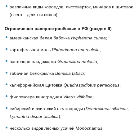
различные виды короедов, листовёрток, минёров и щитовок
(всего – десятки видов).
Ограниченно распространённые в РФ (раздел II)
американская белая бабочка
Hyphantria cunea
;
картофельная моль
Phthorimaea operculella
;
восточная плодожорка
Grapholitha molesta
;
табачная белокрылка
Bemisia tabaci
;
калифорнийская щитовка
Quadraspidiotus perniciosus
;
филлоксера виноградная
Viteus vitifoliae
;
сибирский и азиатский шелкопряды (
Dendrolimus sibiricus
,
Lymantria dispar asiatica
);
несколько видов лесных усачей
Monochamus
.