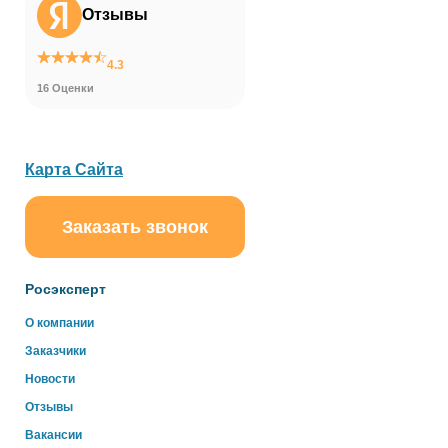
Отзывы
4.3
16 Оценки
Карта Сайта
Заказать звонок
ChatApp
online
Росэксперт
Здравствуйте!
О компании
Свяжитесь с нами через WhatsApp нажав на кнопку
Заказчики
ниже
Новости
Отзывы
WhatsApp
Вакансии