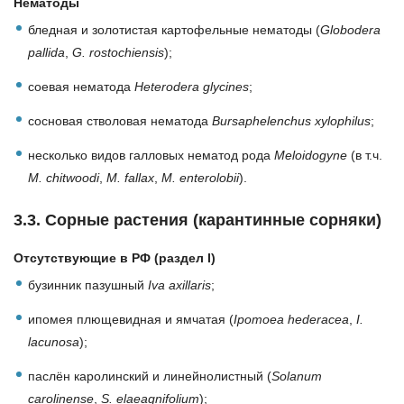
Нематоды
бледная и золотистая картофельные нематоды (
Globodera
pallida
,
G. rostochiensis
);
соeвая нематода
Heterodera glycines
;
сосновая стволовая нематода
Bursaphelenchus xylophilus
;
несколько видов галловых нематод рода
Meloidogyne
(в т.ч.
M. chitwoodi
,
M. fallax
,
M. enterolobii
).
3.3. Сорные растения (карантинные сорняки)
Отсутствующие в РФ (раздел I)
бузинник пазушный
Iva axillaris
;
ипомея плющевидная и ямчатая (
Ipomoea hederacea
,
I.
lacunosa
);
паслён каролинский и линейнолистный (
Solanum
carolinense
,
S. elaeagnifolium
);