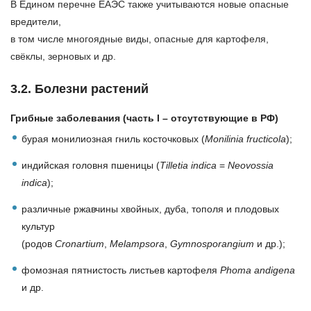
В Едином перечне ЕАЭС также учитываются новые опасные
вредители,
в том числе многоядные виды, опасные для картофеля,
свёклы, зерновых и др.
3.2. Болезни растений
Грибные заболевания (часть I – отсутствующие в РФ)
бурая монилиозная гниль косточковых (
Monilinia fructicola
);
индийская головня пшеницы (
Tilletia indica
=
Neovossia
indica
);
различные ржавчины хвойных, дуба, тополя и плодовых
культур
(родов
Cronartium
,
Melampsora
,
Gymnosporangium
и др.);
фомозная пятнистость листьев картофеля
Phoma andigena
и др.