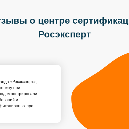
зывы о центре сертифика
Росэксперт
анда «Росэксперт»,
держку при
родемонстрировали
бований и
фикационных про...