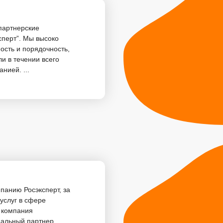
партнерские
сперт”. Мы высоко
ность и порядочность,
и в течении всего
нией. ...
панию Росэксперт, за
услуг в сфере
, компания
нальный партнер,