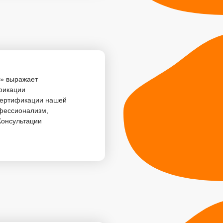
т» выражает
фикации
сертификации нашей
офессионализм,
 Консультации