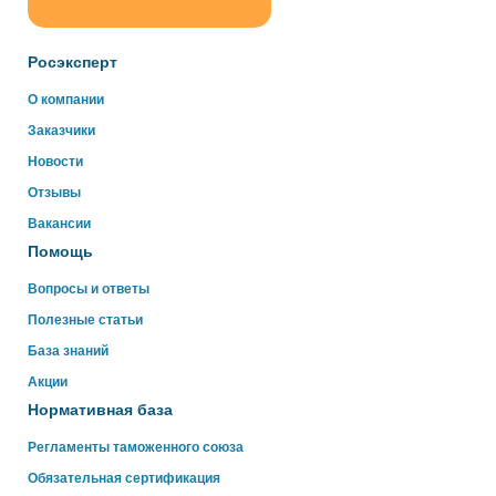
ChatApp
online
Росэксперт
О компании
Здравствуйте!
Заказчики
Свяжитесь с нами через WhatsApp нажав на кнопку
ниже
Новости
Отзывы
WhatsApp
Вакансии
Помощь
Вопросы и ответы
Полезные статьи
База знаний
Акции
Нормативная база
Регламенты таможенного союза
Обязательная сертификация