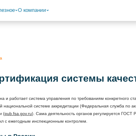
лезное
О компании
а
ртификация системы качес
а и работает система управления по требованиям конкретного ста
й национальной системе аккредитации (Федеральная служба по акк
и (
pub.fsa.gov.ru
). Сама деятельность органов регулируется ГОСТ 
икл с ежегодным инспекционным контролем.