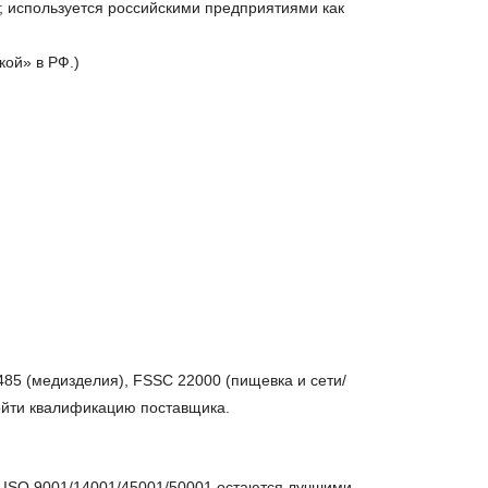
 используется российскими предприятиями как
кой» в РФ.)
3485 (медизделия), FSSC 22000 (пищевка и сети/
ройти квалификацию поставщика.
, ISO 9001/14001/45001/50001 остаются лучшими