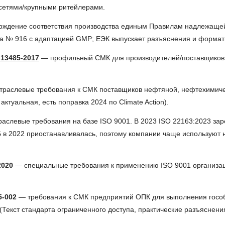
 сетями/крупными ритейлерами.
ждение соответствия производства единым Правилам надлежащей
га № 916 с адаптацией GMP; ЕЭК выпускает разъяснения и форма
 13485-2017
— профильный СМК для производителей/поставщиков 
раслевые требования к СМК поставщиков нефтяной, нефтехимичес
ктуальная, есть поправка 2024 по Climate Action).
аслевые требования на базе ISO 9001. В 2023 ISO 22163:2023 зар
 в 2022 приостанавливалась, поэтому компании чаще используют 
2020
— специальные требования к применению ISO 9001 организаци
5-002
— требования к СМК предприятий ОПК для выполнения гособ
екст стандарта ограниченного доступа, практические разъяснения