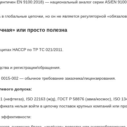
ентичен EN 9100:2018) — национальный аналог серии AS/EN 9100;
 глобальные цепочки, но он не является регуляторной «обязалов
чная» или просто полезна
нципах HACCP по ТР ТС 021/2011.
ства и регистрации/обращения.
 0015-002 — обычное требование заказчика/лицензирования.
левого допуска:
1 (нефтегаз), ISO 22163 (ж/д), ГОСТ Р 58876 (авиа/космос), ISO 1
ртификата нельзя войти в цепочку поставок крупных компаний или п
и эффективности:
ссов, снижение брака, «зелёная» повестка или энергосбережение