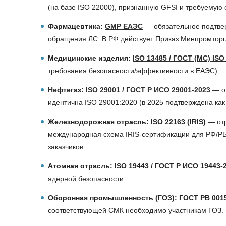
(на базе ISO 22000), признанную GFSI и требуемую
Фармацевтика:
GMP ЕАЭС
— обязательное подтвер
обращения ЛС. В РФ действует Приказ Минпромтор
Медицинские изделия:
ISO 13485 / ГОСТ (МС) ISO
требования безопасности/эффективности в ЕАЭС).
Нефтегаз: ISO 29001 / ГОСТ Р ИСО 29001-2023
— от
идентична ISO 29001:2020 (в 2025 подтверждена как а
Железнодорожная отрасль: ISO 22163 (IRIS)
— отр
международная схема IRIS-сертификации для РФ/РБ
заказчиков.
Атомная отрасль: ISO 19443 / ГОСТ Р ИСО 19443-
ядерной безопасности.
Оборонная промышленность (ГОЗ): ГОСТ РВ 001
соответствующей СМК необходимо участникам ГОЗ. (Т