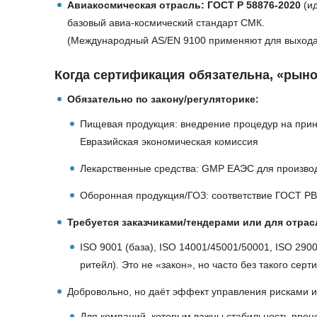
Авиакосмическая отрасль: ГОСТ Р 58876-2020
(ид
базовый авиа-космический стандарт СМК.
(Международный AS/EN 9100 применяют для выхода в
Когда сертификация обязательна, «рыно
Обязательно по закону/регуляторике:
Пищевая продукция: внедрение процедур на при
Евразийская экономическая комиссия
Лекарственные средства: GMP ЕАЭС для производ
Оборонная продукция/ГОЗ: соответствие ГОСТ РВ
Требуется заказчиками/тендерами или для отрас
ISO 9001 (база), ISO 14001/45001/50001, ISO 2900
ритейл). Это не «закон», но часто без такого се
Добровольно, но даёт эффект управления рисками 
Для компаний, которым важны стабильность проце