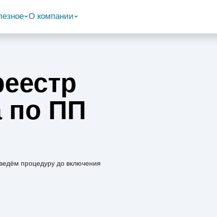
лезное
О компании
реестр
 по ПП
 ведём процедуру до включения