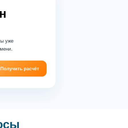
н
ты уже
емени.
осы