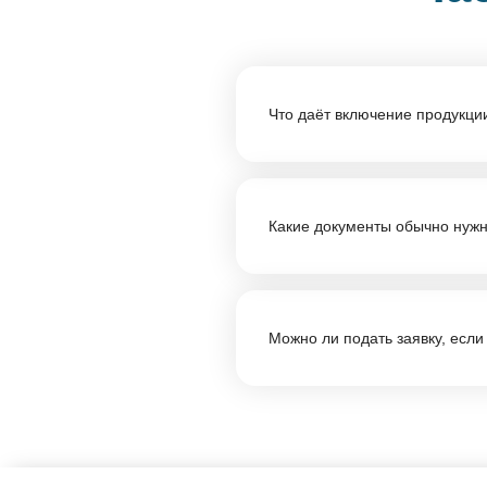
Что даёт включение продукц
Включение в реестр подтверж
ПП РФ №719. Это может быть 
Какие документы обычно нуж
отечественного производител
Состав зависит от категории 
подтверждение производствен
Можно ли подать заявку, если
подтверждающие соответстви
Во многих случаях можно нача
документов не хватает критич