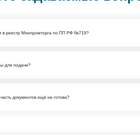
ии в реестр Минпромторга по ПП РФ №719?
дает соответствие продукции требованиям локализации и российск
необходимо для участия в закупках, получения мер господдержки 
ны для подачи?
я.
продукции, но обычно требуются сведения о компании, документы 
ных операций, материалы по компонентной базе, расчёты баллов 
 часть документов ещё не готова?
е критериям ПП РФ №719.
ть с предварительного аудита и поэтапной подготовки. Мы сначал
но, а какие можно доработать в процессе, чтобы вы не тратили вре