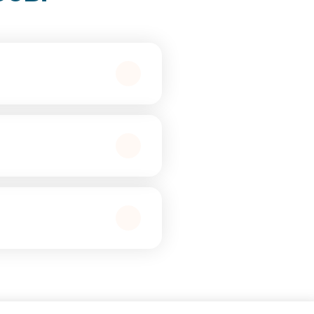
ого происхождения в рамках
и подтверждения статуса
на продукцию,
и иные документы,
а определяем, каких
мя на лишние действия.