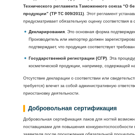
Технического регламента Таможенного союза “О б
продукции” (ТР ТС 009/2011)
. Этот регламент устана
предусматривает обязательную оценку соответствия в
Декларирования
. Это основная форма подтвержден
Производитель или импортер должен зарегистрирова
подтверждает, что продукция соответствует требова
Государственной регистрации (СГР)
. Эта процед
косметической продукции, например, содержащей н
Отсутствие декларации о соответствии или свидетельст
требуется) влечет за собой административную ответст
приостановку деятельности.
Добровольная сертификация
Добровольная сертификация лаков для ногтей возможн
поставщиками для повышения конкурентоспособности 
заявителя после прохождения обязательной процедур