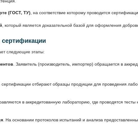
стенция.
те (ГОСТ, ТУ)
, на соответствие которому проводится сертификаци
й
, который является доказательной базой для оформления добров
 сертификации
ает следующие этапы:
ментов
. Заявитель (производитель, импортер) обращается в аккре
о сертификации отбирают образцы продукции для проведения лаб
равляются в аккредитованную лабораторию, где проводятся тесты 
ия
. На основании протоколов испытаний и анализа предоставленн