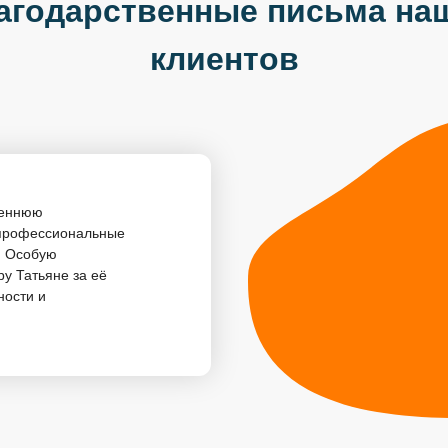
агодарственные письма на
клиентов
реннюю
опрофессиональные
. Особую
у Татьяне за её
ности и