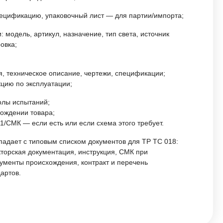
спецификацию, упаковочный лист — для партии/импорта;
 модель, артикул, назначение, тип света, источник
овка;
я, техническое описание, чертежи, спецификации;
кцию по эксплуатации;
лы испытаний;
ождении товара;
1/СМК — если есть или если схема этого требует.
падает с типовым списком документов для ТР ТС 018:
кторская документация, инструкция, СМК при
ументы происхождения, контракт и перечень
артов.