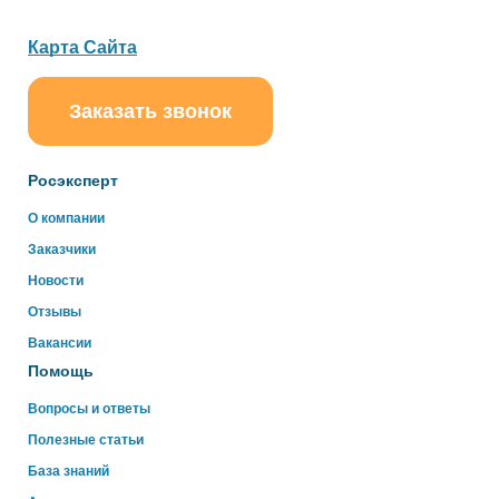
Карта Сайта
Заказать звонок
ChatApp
online
Росэксперт
Здравствуйте!
О компании
Свяжитесь с нами через WhatsApp нажав на кнопку
Заказчики
ниже
Новости
Отзывы
WhatsApp
Вакансии
Помощь
Вопросы и ответы
Полезные статьи
База знаний