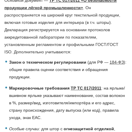
Основной документ —
ТР ТС 017/2011 «О безопасности
продукции лёгкой промышленности»
. Он
распространяется на широкий круг текстильной продукции,
включая готовые изделия для интерьера (в т.ч. шторы).
Декларация регистрируется на основании протоколов
аккредитованной лаборатории по показателям,
установленным регламентом и профильными ГОСТ/ГОСТ
ISO. Дополнительно учитываются:
Закон о техническом регулировании
(для РФ —
184-ФЗ
):
общие правила оценки соответствия и обращения
продукции.
Маркировочные требования
ТР ТС 017/2011
: на ярлыке/
вшивном ярлыке указывают наименование, состав волокон
в %, размер/вид, изготовителя/импортёра и его адрес,
страну происхождения, дату выпуска (или код), правила
ухода, знак EAC.
Особые случаи:
для штор с
огнезащитной отделкой
,