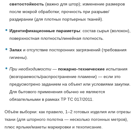
светостойкость
(важно для штор); изменение размеров
после мокрой обработки; прочность при разрыве/
раздирании (для плотных портьерных тканей).
Идентификационные параметры
: состав сырья (волокон),
поверхностная плотность/линейная плотность.
Запах
и отсутствие посторонних загрязнений (требования
гигиены).
При необходимости
—
пожарно-технические
испытания
(возгораемость/распространение пламени) — если это
предусмотрено заданием на объект или условиями закупки.
Для бытового применения обычно не являются
обязательными в рамках ТР ТС 017/2011.
Объём выборки: как правило, 1–2 готовых изделия или отрезы
ткани (для шторного полотна — несколько погонных метров),
плюс ярлыки/макеты маркировки и техописание.