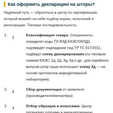
Как оформить декларацию на шторы?
Надёжный путь — обратиться в центр по сертификации,
который возьмёт на себя подбор нормы, испытаний и
регистрацию. Типовая последовательность:
Классификация товара
. Специалисты
определят коды ТН ВЭД ЕАЭС/ОКПД2,
подтвердят подпадание под ТР ТС 017/2011,
подберут
схему декларирования
(по типовым
схемам ЕАЭС: 1д, 2д, 3д, 4д и др.; для серийного
выпуска штор чаще используют
схему 3д
— на
основе протоколов аккредитованной
лаборатории).
Сбор документации
от заявителя
(производителя/импортёра).
Отбор образцов и испытания
. Центр
организует отправку в аккредитованную