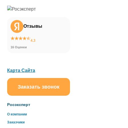
Отзывы
4.3
16 Оценки
Карта Сайта
Заказать звонок
ChatApp
online
Росэксперт
Здравствуйте!
О компании
Свяжитесь с нами через WhatsApp нажав на кнопку
Заказчики
ниже