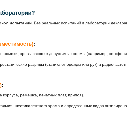
аборатории?
окол испытаний
. Без реальных испытаний в лаборатории деклара
овместимость)
:
е помехи, превышающие допустимые нормы (например, не «фонят»
ростатические разряды (статика от одежды или рук) и радиочасто
)
:
 корпуса, ремешка, печатных плат, припоя).
кадмия, шестивалентного хрома и определенных видов антипирено