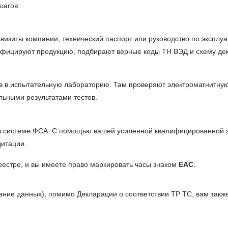
шагов:
визиты компании, технический паспорт или руководство по эксплуат
тифицируют продукцию, подбирают верные коды ТН ВЭД и схему де
ов в испытательную лабораторию. Там проверяют электромагнитну
льными результатами тестов.
 в системе ФСА. С помощью вашей усиленной квалифицированной 
дитации.
еестре, и вы имеете право маркировать часы знаком
ЕАС
.
вание данных), помимо Декларации о соответствии ТР ТС, вам та