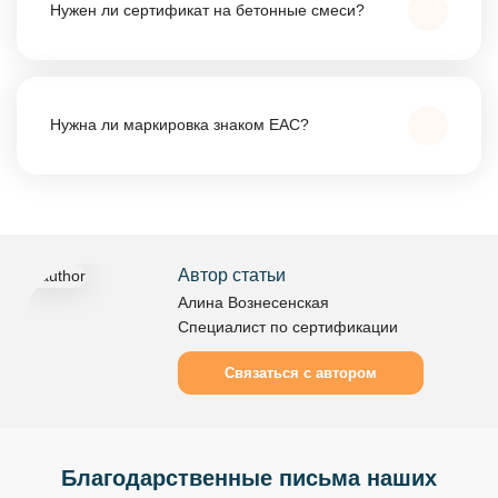
Нужен ли сертификат на бетонные смеси?
12730.5, 12730.0/1 и др.) — именно по ним
предоставляются протоколы.
Нет, для
смесей
оформляется декларация.
Сертификат обязателен для
изделий из бетона
Нужна ли маркировка знаком ЕАС?
(плиты, блоки, трубы и т. д.).
Нет. ЕАС применяется к продукции, попадающей
под техрегламенты ЕАЭС. Декларация на бетонные
смеси оформляется в национальной системе по
Автор статьи
перечню продукции, подлежащей декларированию.
Алина Вознесенская
Специалист по сертификации
Связаться с автором
Благодарственные письма наших