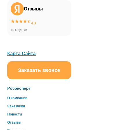
Отзывы
4.3
16 Оценки
Карта Сайта
Заказать звонок
ChatApp
online
Росэксперт
Здравствуйте!
О компании
Свяжитесь с нами через WhatsApp нажав на кнопку
Заказчики
ниже
Новости
Отзывы
WhatsApp