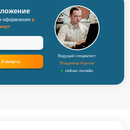
дложение
ки оформления
в
минут
Ведущий специалист
Владимир Карпов
сейчас онлайн