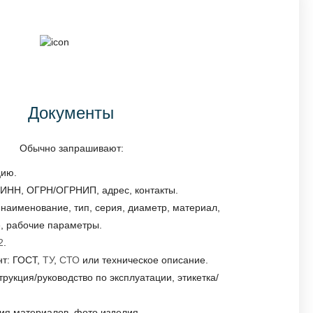
Документы
Обычно запрашивают:
цию.
 ИНН, ОГРН/ОГРНИП, адрес, контакты.
наименование, тип, серия, диаметр, материал,
, рабочие параметры.
2
.
т: ГОСТ,
ТУ
,
СТО
или техническое описание.
трукция/руководство по эксплуатации, этикетка/
ия материалов, фото изделия.