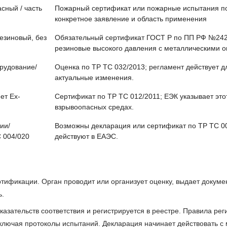
сный / часть
Пожарный сертификат или пожарные испытания по
конкретное заявление и область применения
езиновый, без
Обязательный сертификат ГОСТ Р по ПП РФ №2425
резиновые высокого давления с металлическими о
рудование/
Оценка по ТР ТС 032/2013; регламент действует 
актуальные изменения.
ет Ex-
Сертификат по ТР ТС 012/2011; ЕЭК указывает это
взрывоопасных средах.
ии/
Возможны декларация или сертификат по ТР ТС 00
 004/020
действуют в ЕАЭС.
ификации. Орган проводит или организует оценку, выдает документ
ь.
азательств соответствия и регистрируется в реестре. Правила ре
ключая протоколы испытаний. Декларация начинает действовать с 