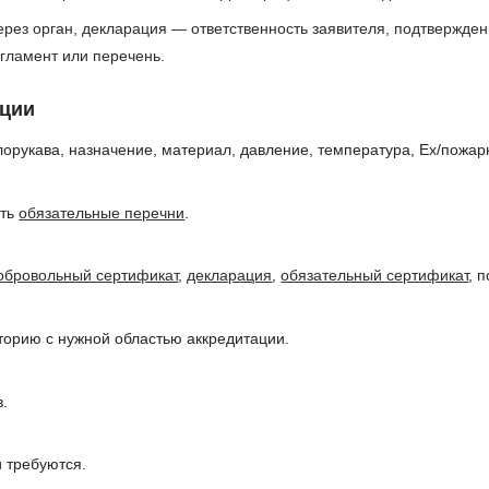
ез орган, декларация — ответственность заявителя, подтвержденн
гламент или перечень.
кции
рукава, назначение, материал, давление, температура, Ex/пожар
ить
обязательные перечни
.
обровольный сертификат
,
декларация
,
обязательный сертификат
, 
торию с нужной областью аккредитации.
в.
 требуются.