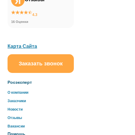
4.3
16 Оценки
Карта Сайта
Заказать звонок
ChatApp
online
Росэксперт
Здравствуйте!
О компании
Свяжитесь с нами через WhatsApp нажав на кнопку
Заказчики
ниже
Новости
Отзывы
WhatsApp
Вакансии
Помощь