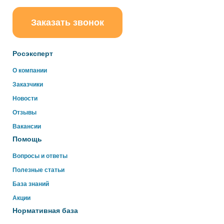
Заказать звонок
ChatApp
online
Росэксперт
Здравствуйте!
О компании
Свяжитесь с нами через WhatsApp нажав на кнопку
Заказчики
ниже
Новости
Отзывы
WhatsApp
Вакансии
Помощь
Вопросы и ответы
Полезные статьи
База знаний
Акции
Нормативная база