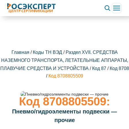
ChatApp
online
Здравствуйте!
Свяжитесь с нами через WhatsApp нажав на кнопку
ниже
Главная
/
Коды ТН ВЭД
/
Раздел XVII. СРЕДСТВА
НАЗЕМНОГО ТРАНСПОРТА, ЛЕТАТЕЛЬНЫЕ АППАРАТЫ,
WhatsApp
ПЛАВУЧИЕ СРЕДСТВА И УСТРОЙСТВА
/
Код 87
/
Код 8708
/
Код 8708805509
Код 8708805509:
Пневмо/гидроэлементы подвески —
прочие