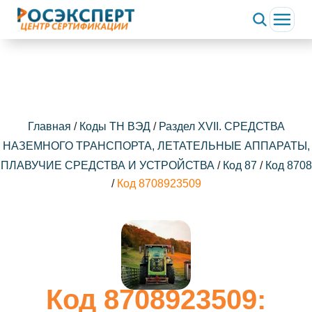
ChatApp
online
Здравствуйте!
Свяжитесь с нами через WhatsApp нажав на кнопку
ниже
Главная
/
Коды ТН ВЭД
/
Раздел XVII. СРЕДСТВА
НАЗЕМНОГО ТРАНСПОРТА, ЛЕТАТЕЛЬНЫЕ АППАРАТЫ,
WhatsApp
ПЛАВУЧИЕ СРЕДСТВА И УСТРОЙСТВА
/
Код 87
/
Код 8708
/
Код 8708923509
Код 8708923509: