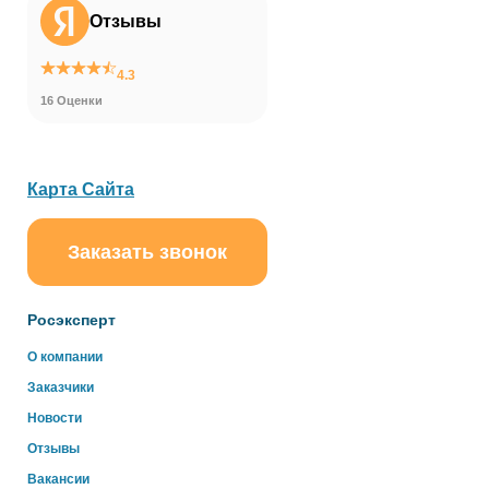
Отзывы
4.3
16 Оценки
Карта Сайта
Заказать звонок
ChatApp
online
Росэксперт
Здравствуйте!
О компании
Свяжитесь с нами через WhatsApp нажав на кнопку
Заказчики
ниже
Новости
Отзывы
WhatsApp
Вакансии