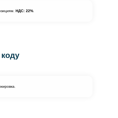
позициям.
НДС: 22%
.
 коду
кировка.