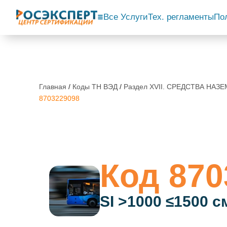
Все Услуги
Тех. регламенты
По
Главная
/
Коды ТН ВЭД
/
Раздел XVII. СРЕДСТВА НА
8703229098
Код 870
SI >1000 ≤1500 с