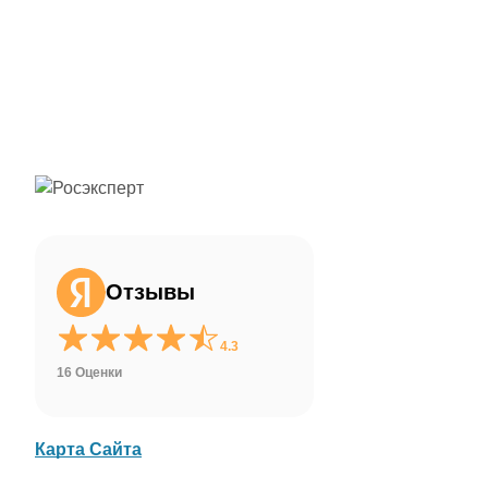
ChatApp
online
Здравствуйте!
Свяжитесь с нами через WhatsApp нажав
на кнопку ниже
Отзывы
WhatsApp
4.3
16 Оценки
Карта Сайта