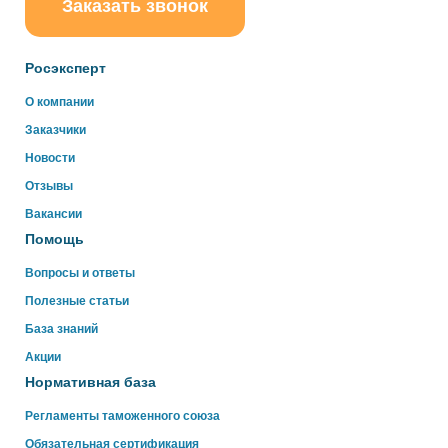
Заказать звонок
ChatApp
online
Росэксперт
Здравствуйте!
О компании
Свяжитесь с нами через WhatsApp нажав на кнопку
Заказчики
ниже
Новости
Отзывы
WhatsApp
Вакансии
Помощь
Вопросы и ответы
Полезные статьи
База знаний
Акции
Нормативная база
Регламенты таможенного союза
Обязательная сертификация