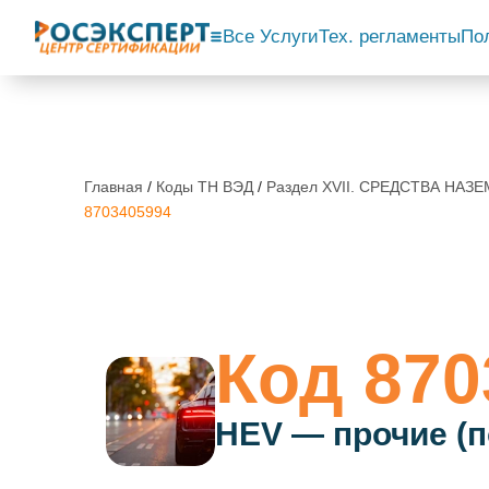
Все Услуги
Тех. регламенты
По
Главная
/
Коды ТН ВЭД
/
Раздел XVII. СРЕДСТВА НА
8703405994
Код 870
HEV — прочие (п