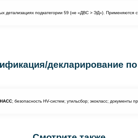
х детализациях подкатегории 59 (не «ДВС > ЭД»). Применяются 
ификация/декларирование по
ОНАСС
; безопасность HV-систем; утильсбор; экокласс; документы п
Смотрите также